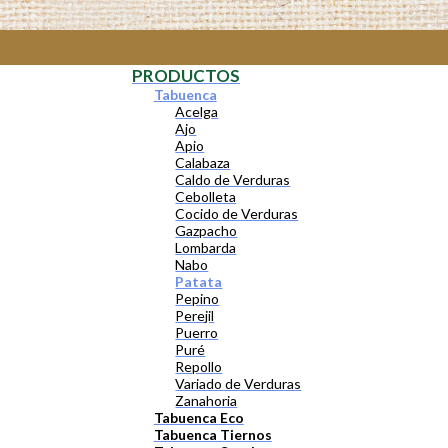
PRODUCTOS
Tabuenca
Acelga
Ajo
Apio
Calabaza
Caldo de Verduras
Cebolleta
Cocido de Verduras
Gazpacho
Lombarda
Nabo
Patata
Pepino
Perejil
Puerro
Puré
Repollo
Variado de Verduras
Zanahoria
Tabuenca Eco
Tabuenca Tiernos