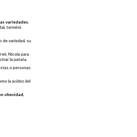
as variedades
.
tal, terminó
po de variedad, su
eír, Nícola para
inar la patata.
istas o personas
omo la acidez del
on obesidad
,