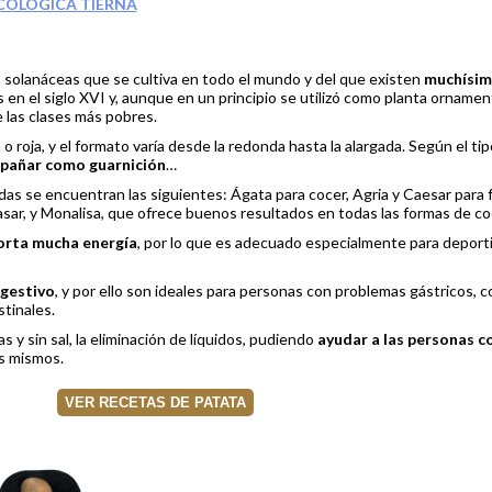
COLÓGICA TIERNA
as solanáceas que se cultiva en todo el mundo y del que existen
muchísim
 en el siglo XVI y, aunque en un principio se utilizó como planta ornamen
 las clases más pobres.
 o roja, y el formato varía desde la redonda hasta la alargada. Según el ti
ompañar como guarnición
…
das se encuentran las siguientes: Ágata para cocer, Agria y Caesar para fr
a asar, y Monalisa, que ofrece buenos resultados en todas las formas de coc
orta mucha energía
, por lo que es adecuado especialmente para deport
igestivo
, y por ello son ideales para personas con problemas gástricos, c
tinales.
s y sin sal, la eliminación de líquidos, pudiendo
ayudar a las personas c
s mismos.
VER RECETAS DE PATATA