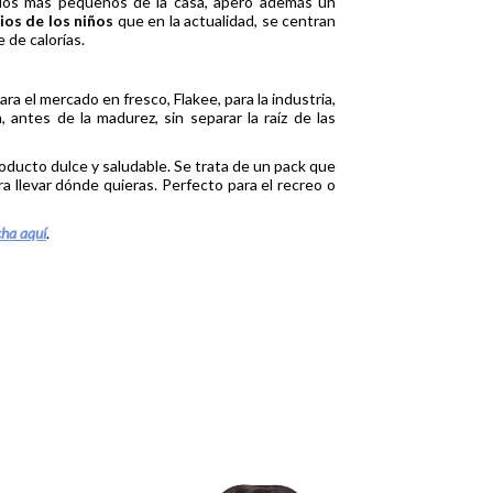
 los más pequeños de la casa, apero además un
ios de los niños
que en la actualidad, se centran
 de calorías.
ra el mercado en fresco, Flakee, para la industria,
 antes de la madurez, sin separar la raíz de las
ducto dulce y saludable. Se trata de un pack que
ra llevar dónde quieras. Perfecto para el recreo o
cha aquí
.