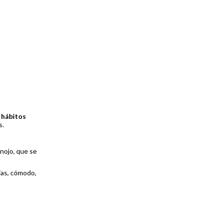
 hábitos
s.
anojo, que se
ias, cómodo,